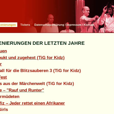
zenierungen
Tickets
Datenschutzerklärung / Impressum / Kontakt
SZENIERUNGEN DER LETZTEN JAHRE
auen
ukt und zugehext (TiG for Kidz)
r
all für die Blitzsauberen 3 (TiG for Kidz)
Fest
s aus der Märchenwelt (TiG for Kidz)
e – "Rauf und Runter"
Ermüdeten
iz – Jeder rettet einen Afrikaner
irls