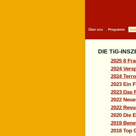
Über uns
Programm
Ins
DIE TiG-IN
2025 8 Fr
2024 Versp
2024 Terro
2023 Ein F
2023 Das 
2022 Neue
2022 Revu
2020 Die 
2019 Benef
2018 Top G