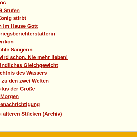
Toc
9 Stufen
önig stirbt
h im Hause Gott
riegsberichterstatterin
erikon
ahle Sängerin
ird schon. Nie mehr lieben!
indliches Gleichgewicht
chtnis des Wassers
l zu den zwei Welten
lus der Große
 Morgen
Benachrichtigung
u älteren Stücken (Archiv)