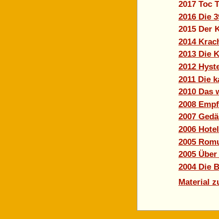
2017 Toc 
2016 Die 3
2015 Der K
2014 Krac
2013 Die K
2012 Hyst
2011 Die k
2010 Das w
2008 Empf
2007 Gedä
2006 Hote
2005 Romu
2005 Über
2004 Die 
Material z