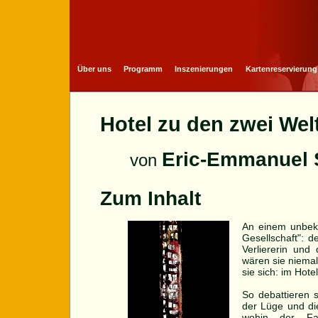
Über uns
Programm
Inszenierungen
Kartenreservierung
Hotel zu den zwei Wel
Eric-Emmanuel 
von
Zum Inhalt
An einem unbeka
Gesellschaft": d
Verliererin und
wären sie niem
sie sich: im Hotel
So debattieren 
der Lüge und di
wohin der Fa