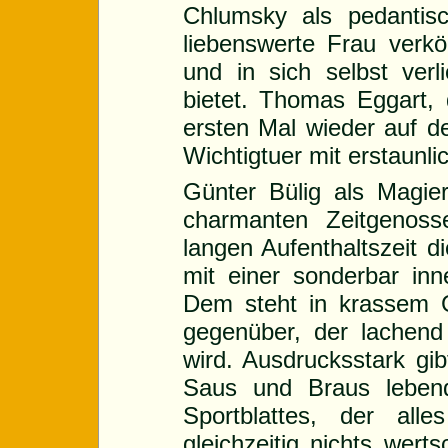
Chlumsky als pedantis
liebenswerte Frau verkö
und in sich selbst verl
bietet. Thomas Eggart,
ersten Mal wieder auf de
Wichtigtuer mit erstaunli
Günter Bülig als Magier
charmanten Zeitgenoss
langen Aufenthaltszeit d
mit einer sonderbar inn
Dem steht in krassem G
gegenüber, der lachen
wird. Ausdrucksstark gi
Saus und Braus lebend
Sportblattes, der al
gleichzeitig nichts wert