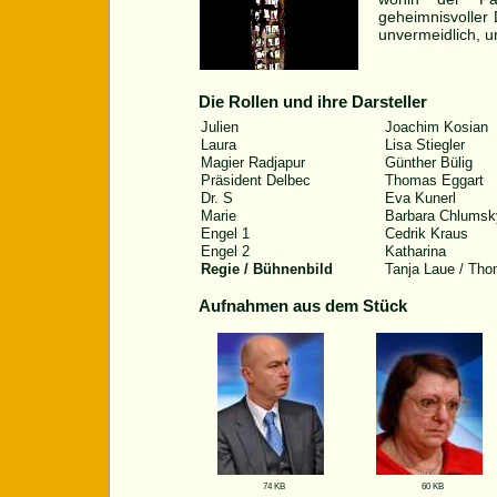
geheimnisvoller 
unvermeidlich, u
Die Rollen und ihre Darsteller
Julien
Joachim Kosian
Laura
Lisa Stiegler
Magier Radjapur
Günther Bülig
Präsident Delbec
Thomas Eggart
Dr. S
Eva Kunerl
Marie
Barbara Chlumsk
Engel 1
Cedrik Kraus
Engel 2
Katharina
Regie / Bühnenbild
Tanja Laue / Tho
Aufnahmen aus dem Stück
74 KB
60 KB