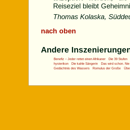
Reiseziel bleibt Geheimni
Thomas Kolaska, Süddeu
nach oben
Andere Inszenierungen 
Benefiz – Jeder rettet einen Afrikaner
Die 39 Stufen
hysterikon
Die kahle Sängerin
Das wird schon. Nie 
Gedächtnis des Wassers
Romulus der Große
Übe