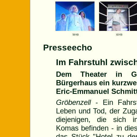
58 KB
83 KB
Presseecho
Im Fahrstuhl zwisc
Dem Theater in Gr
Bürgerhaus ein kurzwei
Eric-Emmanuel Schmit
Gröbenzell -
Ein Fahrs
Leben und Tod, der Zuga
diejenigen, die sich
Komas befinden - in die
das Stück "Hotel zu de