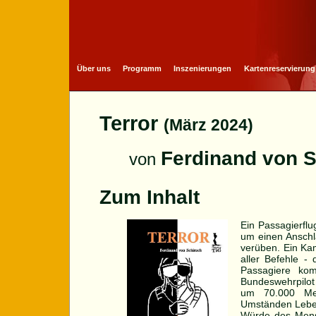
Über uns
Programm
Inszenierungen
Kartenreservierung
Terror
(März 2024)
Ferdinand von S
von
Zum Inhalt
Ein Passagierflu
um einen Anschl
verüben. Ein Kam
aller Befehle -
Passagiere ko
Bundeswehrpilot
um 70.000 Men
Umständen Lebe
Würde des Mens