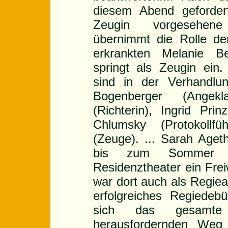
diesem Abend geforder
Zeugin vorgesehen
übernimmt die Rolle de
erkrankten Melanie Be
springt als Zeugin ein.
sind in der Verhandlu
Bogenberger (Angekl
(Richterin), Ingrid Prin
Chlumsky (Protokollf
(Zeuge). ... Sarah Ageth
bis zum Sommer 
Residenztheater ein Frei
war dort auch als Regieas
erfolgreiches Regiedeb
sich das gesamt
herausfordernden Weg 