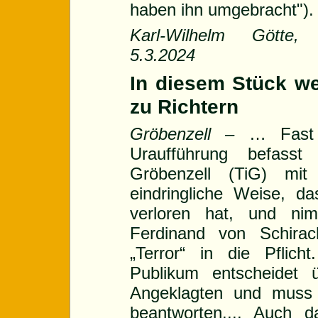
haben ihn umgebracht").
Karl-Wilhelm Götte,
5.3.2024
In diesem Stück w
zu Richtern
Gröbenzell –
… Fast
Uraufführung befass
Gröbenzell (TiG) mit
eindringliche Weise, da
verloren hat, und ni
Ferdinand von Schirac
„Terror“ in die Pflic
Publikum entscheidet 
Angeklagten und muss 
beantworten.... Auch 