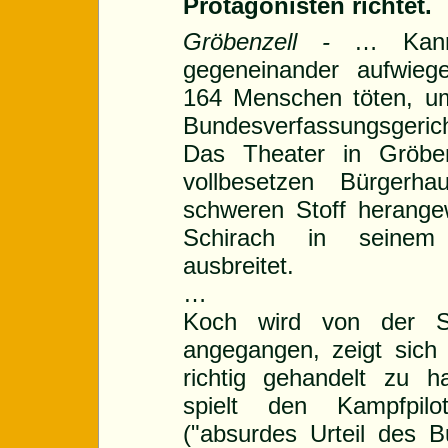
Protagonisten richtet.
Gröbenzell -
… Kann
gegeneinander aufwieg
164 Menschen töten, u
Bundesverfassungsgeric
Das Theater in Gröben
vollbesetzen Bürgerh
schweren Stoff herange
Schirach in seinem 
ausbreitet.
…
Koch wird von der Sta
angegangen, zeigt sich
richtig gehandelt zu h
spielt den Kampfpil
("absurdes Urteil des B