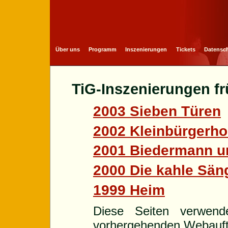
Über uns
Programm
Inszenierungen
Tickets
Datensch
TiG-Inszenierungen fr
2003 Sieben Türen
2002 Kleinbürgerho
2001 Biedermann un
2000 Die kahle Sän
1999 Heim
Diese Seiten verwend
vorhergehenden Webauftr