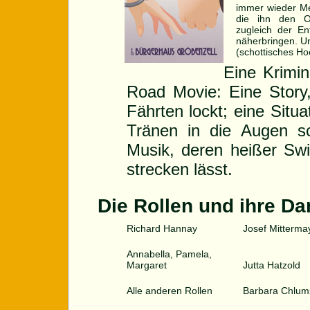
immer wieder Me
die ihn den O
zugleich der En
näherbringen. Un
(schottisches H
Eine Krimin
Road Movie: Eine Story, 
Fährten lockt; eine Situ
Tränen in die Augen sc
Musik, deren heißer Sw
strecken lässt.
Die Rollen und ihre Dar
Richard Hannay
Josef Mitterma
Annabella, Pamela,
Margaret
Jutta Hatzold
Alle anderen Rollen
Barbara Chlum