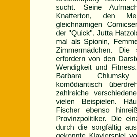
sucht. Seine Aufmac
Knatterton, den Mei
gleichnamigen Comicser
der "Quick". Jutta Hatzold
mal als Spionin, Femme
Zimmermädchen. Die sl
erfordern von den Darste
Wendigkeit und Fitnes
Barbara Chlumsky 
komödiantisch überdre
zahlreiche verschieden
vielen Beispielen. Häu
Fischer ebenso hinre
Provinzpolitiker. Die e
durch die sorgfältig a
gekonnte Klavierspiel v