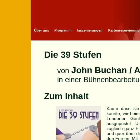
Über uns
Programm
Inszenierungen
Kartenreservierung
Die 39 Stufen
John Buchan / A
von
in einer Bühnenbearbeitu
Zum Inhalt
Kaum dass sie
konnte, wird ei
Londoner Gent
ausgepustet. 
zugleich ganz En
und quer über die
den Fersen. Mit 