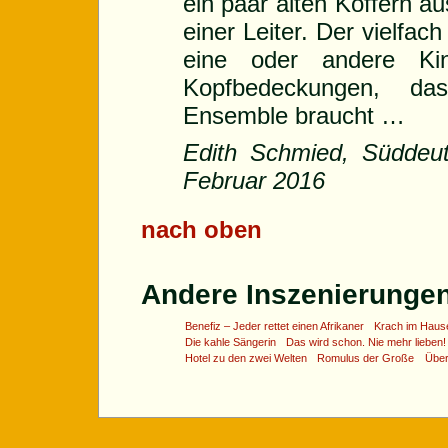
ein paar alten Koffern a
einer Leiter. Der vielfac
eine oder andere Kin
Kopfbedeckungen, d
Ensemble braucht …
Edith Schmied, Süddeut
Februar 2016
nach oben
Andere Inszenierungen 
Benefiz – Jeder rettet einen Afrikaner
Krach im Haus
Die kahle Sängerin
Das wird schon. Nie mehr lieben!
Hotel zu den zwei Welten
Romulus der Große
Übe