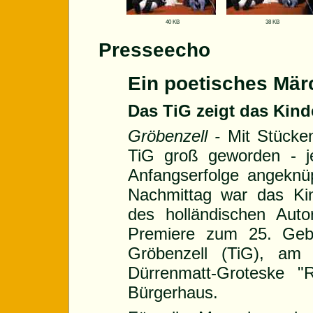
40 KB
38 KB
Presseecho
Ein poetisches Mär
Das TiG zeigt das Kin
Gröbenzell -
Mit Stücke
TiG groß geworden - je
Anfangserfolge angekn
Nachmittag war das Ki
des holländischen Aut
Premiere zum 25. Gebu
Gröbenzell (TiG), am
Dürrenmatt-Groteske 
Bürgerhaus.