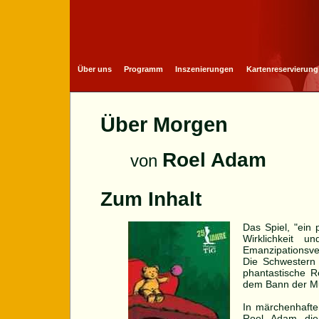
Über uns
Programm
Inszenierungen
Kartenreservierung
Über Morgen
Roel Adam
von
Zum Inhalt
Das Spiel, "ein
Wirklichkeit 
Emanzipationsve
Die Schwestern
phantastische R
dem Bann der Mu
In märchenhaften
Roel Adam die 