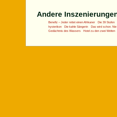
Andere Inszenierungen 
Benefiz – Jeder rettet einen Afrikaner
Die 39 Stufen
hysterikon
Die kahle Sängerin
Das wird schon. Nie 
Gedächtnis des Wassers
Hotel zu den zwei Welten